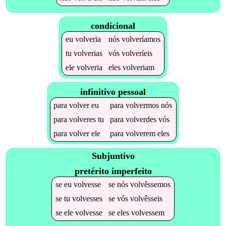
condicional
eu
volveria
nós
volveríamos
tu
volverias
vós
volveríeis
ele
volveria
eles
volveriam
infinitivo pessoal
para
volver
eu
para
volvermos
nós
para
volveres
tu
para
volverdes
vós
para
volver
ele
para
volverem
eles
Subjuntivo
pretérito imperfeito
se
eu
volvesse
se
nós
volvêssemos
se
tu
volvesses
se
vós
volvêsseis
se
ele
volvesse
se
eles
volvessem