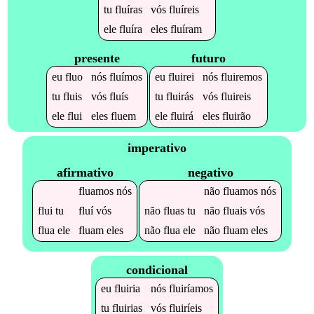
tu
fluíras
vós
fluíreis
ele
fluíra
eles
fluíram
presente
futuro
eu
fluo
nós
fluímos
eu
fluirei
nós
fluiremos
tu
fluis
vós
fluís
tu
fluirás
vós
fluireis
ele
flui
eles
fluem
ele
fluirá
eles
fluirão
imperativo
afirmativo
negativo
fluamos
nós
não
fluamos
nós
flui
tu
fluí
vós
não
fluas
tu
não
fluais
vós
flua
ele
fluam
eles
não
flua
ele
não
fluam
eles
condicional
eu
fluiria
nós
fluiríamos
tu
fluirias
vós
fluiríeis