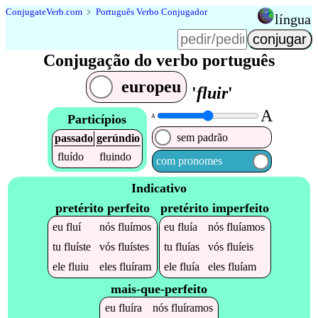
Conjugate
Verb
.
com
﹥
Português Verbo Conjugador
língua
Conjugação do verbo português
europeu
'
fluir
'
A
Particípios
A
sem padrão
passado
gerúndio
fluído
fluindo
com pronomes
Indicativo
pretérito perfeito
pretérito imperfeito
eu
fluí
nós
fluímos
eu
fluía
nós
fluíamos
tu
fluíste
vós
fluístes
tu
fluías
vós
fluíeis
ele
fluiu
eles
fluíram
ele
fluía
eles
fluíam
mais-que-perfeito
eu
fluíra
nós
fluíramos