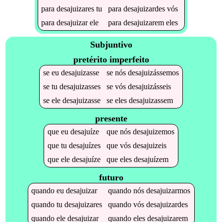
para
desajuizares
tu
para
desajuizardes
vós
para
desajuizar
ele
para
desajuizarem
eles
Subjuntivo
pretérito imperfeito
se
eu
desajuizasse
se
nós
desajuizássemos
se
tu
desajuizasses
se
vós
desajuizásseis
se
ele
desajuizasse
se
eles
desajuizassem
presente
que
eu
desajuíze
que
nós
desajuizemos
que
tu
desajuízes
que
vós
desajuizeis
que
ele
desajuíze
que
eles
desajuízem
futuro
quando
eu
desajuizar
quando
nós
desajuizarmos
quando
tu
desajuizares
quando
vós
desajuizardes
quando
ele
desajuizar
quando
eles
desajuizarem