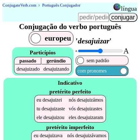
Conjugate
Verb
.
com
﹥
Português Conjugador
língua
Conjugação do verbo português
europeu
'
desajuizar
'
A
Particípios
A
sem padrão
passado
gerúndio
desajuizado
desajuizando
com pronomes
Indicativo
pretérito perfeito
eu
desajuizei
nós
desajuizámos
tu
desajuizaste
vós
desajuizastes
ele
desajuizou
eles
desajuizaram
pretérito imperfeito
eu
desajuizava
nós
desajuizávamos