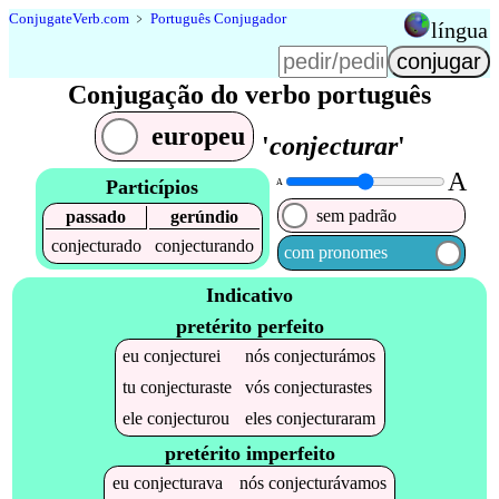
Conjugate
Verb
.
com
﹥
Português Conjugador
língua
Conjugação do verbo português
europeu
'
conjecturar
'
A
Particípios
A
sem padrão
passado
gerúndio
conjecturado
conjecturando
com pronomes
Indicativo
pretérito perfeito
eu
conjecturei
nós
conjecturámos
tu
conjecturaste
vós
conjecturastes
ele
conjecturou
eles
conjecturaram
pretérito imperfeito
eu
conjecturava
nós
conjecturávamos