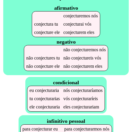
afirmativo
conjecturemos
nós
conjectura
tu
conjecturai
vós
conjecture
ele
conjecturem
eles
negativo
não
conjecturemos
nós
não
conjectures
tu
não
conjectureis
vós
não
conjecture
ele
não
conjecturem
eles
condicional
eu
conjecturaria
nós
conjecturaríamos
tu
conjecturarias
vós
conjecturaríeis
ele
conjecturaria
eles
conjecturariam
infinitivo pessoal
para
conjecturar
eu
para
conjecturarmos
nós