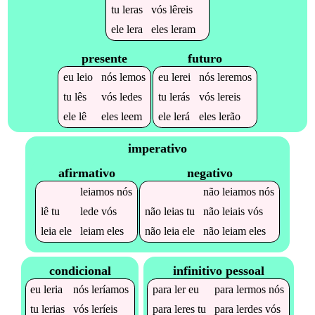
tu
leras
vós
lêreis
ele
lera
eles
leram
presente
futuro
eu
leio
nós
lemos
eu
lerei
nós
leremos
tu
lês
vós
ledes
tu
lerás
vós
lereis
ele
lê
eles
leem
ele
lerá
eles
lerão
imperativo
afirmativo
negativo
leiamos
nós
não
leiamos
nós
lê
tu
lede
vós
não
leias
tu
não
leiais
vós
leia
ele
leiam
eles
não
leia
ele
não
leiam
eles
condicional
infinitivo pessoal
eu
leria
nós
leríamos
para
ler
eu
para
lermos
nós
tu
lerias
vós
leríeis
para
leres
tu
para
lerdes
vós