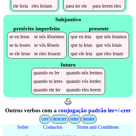
ele
leria
eles
leriam
para
ler
ele
para
lerem
eles
Subjuntivo
pretérito imperfeito
presente
se
eu
lesse
se
nós
lêssemos
que
eu
leia
que
nós
leiamos
se
tu
lesses
se
vós
lêsseis
que
tu
leias
que
vós
leiais
se
ele
lesse
se
eles
lessem
que
ele
leia
que
eles
leiam
futuro
quando
eu
ler
quando
nós
lermos
quando
tu
leres
quando
vós
lerdes
quando
ele
ler
quando
eles
lerem
Outros verbos com a
conjugação padrão ler+/-crer
crer
descrer
reler
tresler
Sobre
Contactos
Terms and Conditions