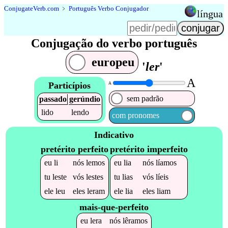
Conjugate
Verb
.
com
﹥
Português Verbo Conjugador
língua
Conjugação do verbo português
europeu
'
ler
'
A
Particípios
A
sem padrão
passado
gerúndio
lido
lendo
com pronomes
Indicativo
pretérito perfeito
pretérito imperfeito
eu
li
nós
lemos
eu
lia
nós
líamos
tu
leste
vós
lestes
tu
lias
vós
líeis
ele
leu
eles
leram
ele
lia
eles
liam
mais-que-perfeito
eu
lera
nós
lêramos