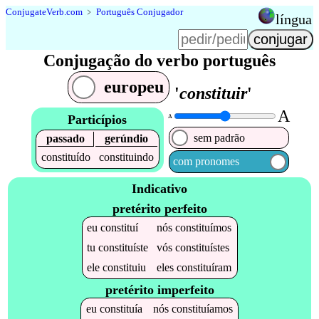
Conjugate
Verb
.
com
﹥
Português Conjugador
língua
Conjugação do verbo português
europeu
'
constituir
'
A
Particípios
A
sem padrão
passado
gerúndio
constituído
constituindo
com pronomes
Indicativo
pretérito perfeito
eu
constituí
nós
constituímos
tu
constituíste
vós
constituístes
ele
constituiu
eles
constituíram
pretérito imperfeito
eu
constituía
nós
constituíamos