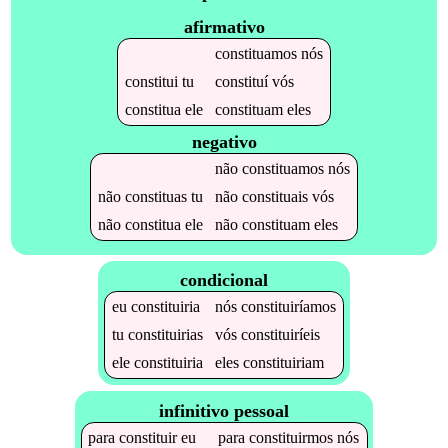
afirmativo
constituamos
nós
constitui
tu
constituí
vós
constitua
ele
constituam
eles
negativo
não
constituamos
nós
não
constituas
tu
não
constituais
vós
não
constitua
ele
não
constituam
eles
condicional
eu
constituiria
nós
constituiríamos
tu
constituirias
vós
constituiríeis
ele
constituiria
eles
constituiriam
infinitivo pessoal
para
constituir
eu
para
constituirmos
nós