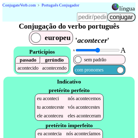
Conjugate
Verb
.
com
﹥
Português Conjugador
língua
Conjugação do verbo português
europeu
'
acontecer
'
A
Particípios
A
sem padrão
passado
gerúndio
acontecido
acontecendo
com pronomes
Indicativo
pretérito perfeito
eu
aconteci
nós
acontecemos
tu
aconteceste
vós
acontecestes
ele
aconteceu
eles
aconteceram
pretérito imperfeito
eu
acontecia
nós
acontecíamos