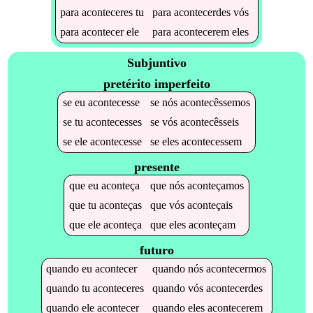
para
aconteceres
tu
para
acontecerdes
vós
para
acontecer
ele
para
acontecerem
eles
Subjuntivo
pretérito imperfeito
se
eu
acontecesse
se
nós
acontecêssemos
se
tu
acontecesses
se
vós
acontecêsseis
se
ele
acontecesse
se
eles
acontecessem
presente
que
eu
aconteça
que
nós
aconteçamos
que
tu
aconteças
que
vós
aconteçais
que
ele
aconteça
que
eles
aconteçam
futuro
quando
eu
acontecer
quando
nós
acontecermos
quando
tu
aconteceres
quando
vós
acontecerdes
quando
ele
acontecer
quando
eles
acontecerem